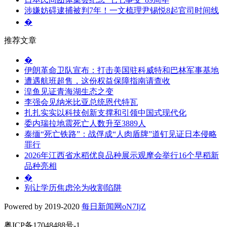
涉嫌妨碍逮捕被判7年！一文梳理尹锡悦8起官司时间线
�
推荐文章
�
伊朗革命卫队宣布：打击美国驻科威特和巴林军事基地
遭遇航班超售，这份权益保障指南请查收
湟鱼见证青海湖生态之变
李强会见纳米比亚总统恩代特瓦
扎扎实实以科技创新支撑和引领中国式现代化
委内瑞拉地震死亡人数升至3889人
泰缅“死亡铁路”：战俘成“人肉盾牌”道钉见证日本侵略
罪行
2026年江西省水稻优良品种展示观摩会举行16个早稻新
品种亮相
�
别让学历焦虑沦为收割陷阱
Powered by 2019-2020
每日新闻网oN7IjZ
粤ICP备17048488号-1