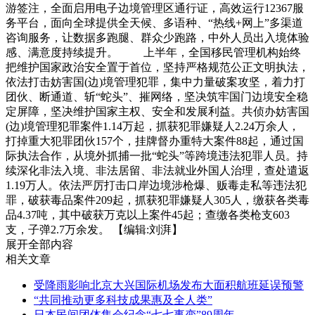
游签注，全面启用电子边境管理区通行证，高效运行12367服
务平台，面向全球提供全天候、多语种、“热线+网上”多渠道
咨询服务，让数据多跑腿、群众少跑路，中外人员出入境体验
感、满意度持续提升。 上半年，全国移民管理机构始终
把维护国家政治安全置于首位，坚持严格规范公正文明执法，
依法打击妨害国(边)境管理犯罪，集中力量破案攻坚，着力打
团伙、断通道、斩“蛇头”、摧网络，坚决筑牢国门边境安全稳
定屏障，坚决维护国家主权、安全和发展利益。共侦办妨害国
(边)境管理犯罪案件1.14万起，抓获犯罪嫌疑人2.24万余人，
打掉重大犯罪团伙157个，挂牌督办重特大案件88起，通过国
际执法合作，从境外抓捕一批“蛇头”等跨境违法犯罪人员。持
续深化非法入境、非法居留、非法就业外国人治理，查处遣返
1.19万人。依法严厉打击口岸边境涉枪爆、贩毒走私等违法犯
罪，破获毒品案件209起，抓获犯罪嫌疑人305人，缴获各类毒
品4.37吨，其中破获万克以上案件45起；查缴各类枪支603
支，子弹2.7万余发。 【编辑:刘湃】
展开全部内容
相关文章
受降雨影响北京大兴国际机场发布大面积航班延误预警
“共同推动更多科技成果惠及全人类”
日本民间团体集会纪念“七七事变”89周年