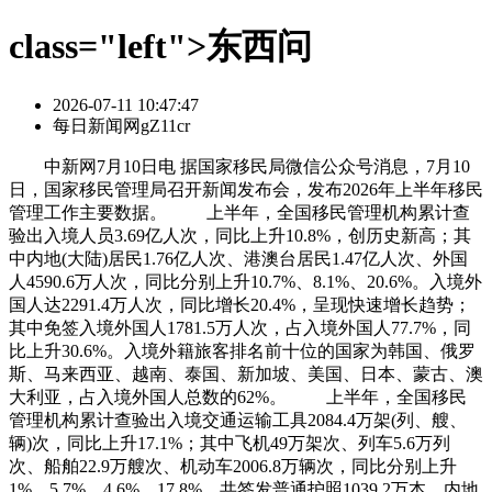
class="left">东西问
2026-07-11 10:47:47
每日新闻网gZ11cr
中新网7月10日电 据国家移民局微信公众号消息，7月10
日，国家移民管理局召开新闻发布会，发布2026年上半年移民
管理工作主要数据。 上半年，全国移民管理机构累计查
验出入境人员3.69亿人次，同比上升10.8%，创历史新高；其
中内地(大陆)居民1.76亿人次、港澳台居民1.47亿人次、外国
人4590.6万人次，同比分别上升10.7%、8.1%、20.6%。入境外
国人达2291.4万人次，同比增长20.4%，呈现快速增长趋势；
其中免签入境外国人1781.5万人次，占入境外国人77.7%，同
比上升30.6%。入境外籍旅客排名前十位的国家为韩国、俄罗
斯、马来西亚、越南、泰国、新加坡、美国、日本、蒙古、澳
大利亚，占入境外国人总数的62%。 上半年，全国移民
管理机构累计查验出入境交通运输工具2084.4万架(列、艘、
辆)次，同比上升17.1%；其中飞机49万架次、列车5.6万列
次、船舶22.9万艘次、机动车2006.8万辆次，同比分别上升
1%、5.7%、4.6%、17.8%。共签发普通护照1039.2万本、内地