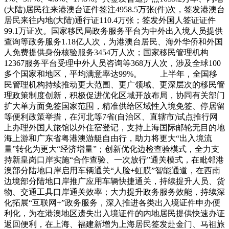
(大陆)居民往来港澳台证件签注4958.5万张(件)次，签发港澳台
居民来往内地(大陆)通行证110.4万张；签发外国人签证证件
99.1万证次。国家移民局政务服务平台为中外出入境人员提供
查询等政务服务1.18亿人次，为港澳台居民、海外华侨和外国
人免费提供身份核验服务3454万人次；国家移民管理机构
12367服务平台受理中外人员咨询等368万人次，涉及全球100
多个国家和地区，平均满意率达99%。 上半年，全国移
民管理机构持续推动更大范围、更广领域、更深层次的移民管
理政策制度创新，积极促进优化区域开放布局，协同有关部门
扩大单方面免签国家范围，精准供给区域性入境免签、停居留
等便利政策举措，在河北等7省(自治区、直辖市)试点推行网
上办理外国人旅馆以外住宿登记，支持上海国际邮轮无目的地
海上游和广东省粤港澳游艇自由行，助力将更大“出入境流
量”转化为更大“经济增量”；创新优化边检查验模式，全力支
持新皇岗口岸实施“合作查验、一次放行”通关模式，在毗邻港
澳部分陆地口岸启用车辆通关“人脸+虹膜”智能通道，在西南
边境部分陆地口岸推广应用车辆快捷通关，持续提升人员、货
物、交通工具口岸通关效率；大力提升政务服务效能，持续深
化拓展“互联网+”政务服务，深入推进各类出入境证件申办便
利化，为在港澳地区遗失出入境证件的内地居民提供快速办证
返回便利，在上海、福建新增为上海居民签发赴金门、马祖旅