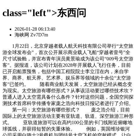
class="left">东西问
2026-01-28 06:13:40
海峡网 Zv7D7m
1月22日，北京穿越者载人航天科技有限公司举行“太空旅
游全球发布会”，首次公开展示商业载人飞船“穿越者壹号”全
尺寸试验舱，并宣布青年演员黄景瑜成为该公司“009号太空游
客”。据报道，该公司计划在2028年开展载人飞行任务，目前
已开启船票预售，包括中国工程院院士李立浧在内，来自学
界、商界、航天界、艺术界、娱乐界等领域的十余位“太空游
客”已签约。 随着商业航天发展，太空旅游已经从概念变
为现实。太空旅游有哪些形式？从事该活动要过哪些技术坎？
普通人进入太空需具备什么条件？针对这些问题，全国空间探
测技术首席科学传播专家庞之浩向科技日报记者进行了介绍。
第一问：太空旅游有哪些形式？ 庞之浩介绍，目前
国际上的太空旅游活动主要有亚轨道、轨道、深空旅游三种形
式。 亚轨道旅游可以在高约100公里的卡门线附近俯瞰地
球弧线，并获得短暂的失重体验。 例如，英国维珍银河
公司采用白骑士2号载机与团结号太空飞机的空射模式，让白