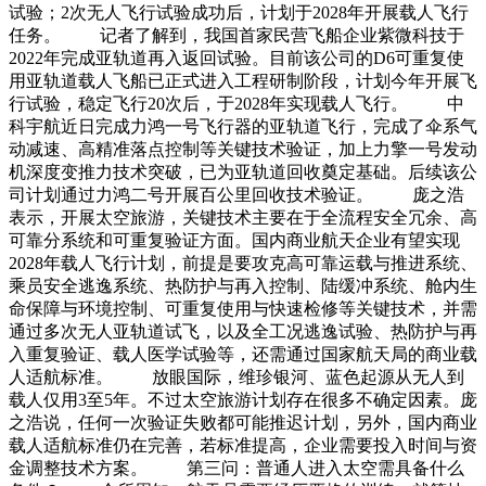
试验；2次无人飞行试验成功后，计划于2028年开展载人飞行
任务。 记者了解到，我国首家民营飞船企业紫微科技于
2022年完成亚轨道再入返回试验。目前该公司的D6可重复使
用亚轨道载人飞船已正式进入工程研制阶段，计划今年开展飞
行试验，稳定飞行20次后，于2028年实现载人飞行。 中
科宇航近日完成力鸿一号飞行器的亚轨道飞行，完成了伞系气
动减速、高精准落点控制等关键技术验证，加上力擎一号发动
机深度变推力技术突破，已为亚轨道回收奠定基础。后续该公
司计划通过力鸿二号开展百公里回收技术验证。 庞之浩
表示，开展太空旅游，关键技术主要在于全流程安全冗余、高
可靠分系统和可重复验证方面。国内商业航天企业有望实现
2028年载人飞行计划，前提是要攻克高可靠运载与推进系统、
乘员安全逃逸系统、热防护与再入控制、陆缓冲系统、舱内生
命保障与环境控制、可重复使用与快速检修等关键技术，并需
通过多次无人亚轨道试飞，以及全工况逃逸试验、热防护与再
入重复验证、载人医学试验等，还需通过国家航天局的商业载
人适航标准。 放眼国际，维珍银河、蓝色起源从无人到
载人仅用3至5年。不过太空旅游计划存在很多不确定因素。庞
之浩说，任何一次验证失败都可能推迟计划，另外，国内商业
载人适航标准仍在完善，若标准提高，企业需要投入时间与资
金调整技术方案。 第三问：普通人进入太空需具备什么