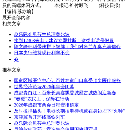
及的高端休闲方式。 本报记者 付毅飞 (科技日报)
【编辑:苏亦瑜】
展开全部内容
相关文章
赵乐际会见芬兰总理奥尔波
接到12308来电，建议立即挂断！这类电话是假冒
隋文静韩聪带伤拼下银牌：我们对米兰冬奥充满信心
日本央行维持现行利率不变
�
推荐文章
国家区域医疗中心让百姓在家门口享受顶尖医疗服务
世界经济论坛2026年年会闭幕
成都青白江：百米长桌宴飘香城厢古城热闹迎新春
“春暖”农民工，保障在行动
2026年成都市两会日程安排确定
及时拔掉插头！电器长期插电待机或在身边埋下“火种”
京津冀首开环线高铁列车
赵乐际会见芬兰总理奥尔波
尼泊尔内政部：竞选集会使用国旗须守规