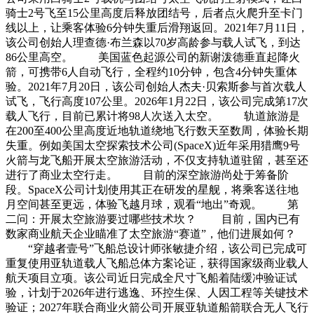
骑士2号飞至15公里高度后释放团结号，后者点火爬升至卡门
线以上，让乘客体验6分钟失重后滑翔返回。2021年7月11日，
该公司创始人理查德·布兰森以70岁高龄参与载人试飞，到达
86公里高空。 美国蓝色起源公司的新谢泼德垂直起降火
箭，可携带6人自动飞行，全程约10分钟，包含4分钟失重体
验。2021年7月20日，该公司创始人杰夫·贝索斯参与首次载人
试飞，飞行高度107公里。2026年1月22日，该公司完成第17次
载人飞行，目前已累计将98人次送入太空。 轨道旅游是
在200至400公里高度近地轨道绕地飞行数天至数周，体验长期
失重。例如美国太空探索技术公司(SpaceX)近年采用猎鹰9号
火箭与龙飞船开展太空旅游活动，不仅支持轨道驻留，甚至还
进行了商业太空行走。 目前的深空旅游尚处于筹备阶
段。SpaceX公司计划使用其正在研发的星舰，将乘客送往地
月空间甚至更远，体验飞越月球，观看“地出”奇观。 第
二问：开展太空旅游要过哪些技术坎？ 目前，国内已有
数家商业航天企业瞄准了太空旅游“赛道”，他们进展如何？
“穿越者壹号”飞船总设计师张敏捷介绍，该公司已完成可
重复使用亚轨道载人飞船总体方案论证，获得国家级商业载人
航天项目立项。该公司近日完成全尺寸飞船着陆缓冲验证试
验，计划于2026年进行逃逸、环控生保、人因工程等关键技术
验证；2027年联合商业火箭公司开展亚轨道船箭联合无人飞行