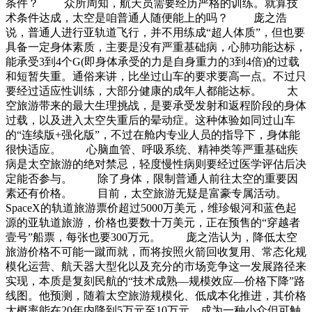
条件？ 众所周知，航天员需要经历严格的训练。就算技
术条件达成，太空是咱普通人随便能上的吗？ 庞之浩
说，普通人进行亚轨道飞行，并不用练成“超人体质”，但也要
具备一定身体素质，主要是没有严重基础病，心肺功能达标，
能承受3到4个G(即身体承受的力是自身重力的3到4倍)的过载
和短暂失重。通俗来讲，比坐过山车的要求要高一点。不过只
要经过适应性训练，大部分健康的成年人都能达标。 太
空旅游带来的最大生理挑战，是要承受发射和返程阶段的身体
过载，以及进入太空失重后的晕动症。这种体验如同过山车
的“连续版+强化版”，不过在舱内专业人员的指导下，身体能
很快适应。 心脑血管、呼吸系统、精神类等严重基础疾
病是太空旅游的绝对禁忌，轻度慢性病则要经过医学评估后决
定能否参与。 除了身体，限制普通人前往太空的重要因
素还有价格。 目前，太空旅游无疑是富豪专属活动。
SpaceX的轨道旅游票价超过5000万美元，维珍银河和蓝色起
源的亚轨道旅游，价格也要数十万美元，正在预售的“穿越者
壹号”船票，每张也要300万元。 庞之浩认为，降低太空
旅游价格不可能一蹴而就，而将按照火箭回收复用、常态化规
模化运营、航天器大型化以及充分的市场竞争这一发展路径来
实现，本质是复刻民航的“技术成熟—规模效应—价格下降”路
线图。他预测，随着太空旅游规模化、低成本化推进，其价格
大概率能在20年内降到5万元至10万元，成为一种小众但可触