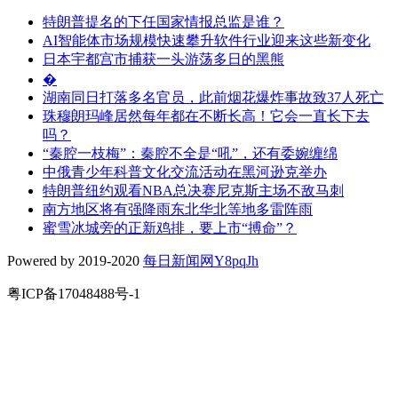
特朗普提名的下任国家情报总监是谁？
AI智能体市场规模快速攀升软件行业迎来这些新变化
日本宇都宫市捕获一头游荡多日的黑熊
�
湖南同日打落多名官员，此前烟花爆炸事故致37人死亡
珠穆朗玛峰居然每年都在不断长高！它会一直长下去
吗？
“秦腔一枝梅”：秦腔不全是“吼”，还有委婉缠绵
中俄青少年科普文化交流活动在黑河逊克举办
特朗普纽约观看NBA总决赛尼克斯主场不敌马刺
南方地区将有强降雨东北华北等地多雷阵雨
蜜雪冰城旁的正新鸡排，要上市“搏命”？
Powered by 2019-2020
每日新闻网Y8pqJh
粤ICP备17048488号-1