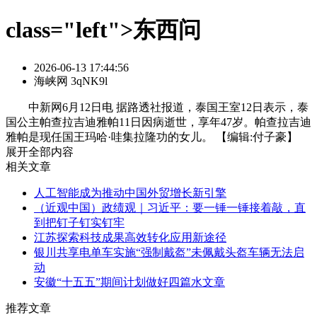
class="left">东西问
2026-06-13 17:44:56
海峡网 3qNK9l
中新网6月12日电 据路透社报道，泰国王室12日表示，泰
国公主帕查拉吉迪雅帕11日因病逝世，享年47岁。帕查拉吉迪
雅帕是现任国王玛哈·哇集拉隆功的女儿。 【编辑:付子豪】
展开全部内容
相关文章
人工智能成为推动中国外贸增长新引擎
（近观中国）政绩观｜习近平：要一锤一锤接着敲，直
到把钉子钉实钉牢
江苏探索科技成果高效转化应用新途径
银川共享电单车实施“强制戴盔”未佩戴头盔车辆无法启
动
安徽“十五五”期间计划做好四篇水文章
推荐文章