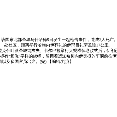
称，该国东北部圣城马什哈德9日发生一起枪击事件，造成2人死
西部一处社区，距离举行哈梅内伊葬礼的伊玛目礼萨圣陵17公里
拉克什叶派圣城纳杰夫、卡尔巴拉举行大规模悼念仪式后，伊朗
标有“复仇”字样的旗帜，簇拥着运送哈梅内伊灵柩的车辆前往伊
及多国官员出席。(完) 【编辑:刘湃】