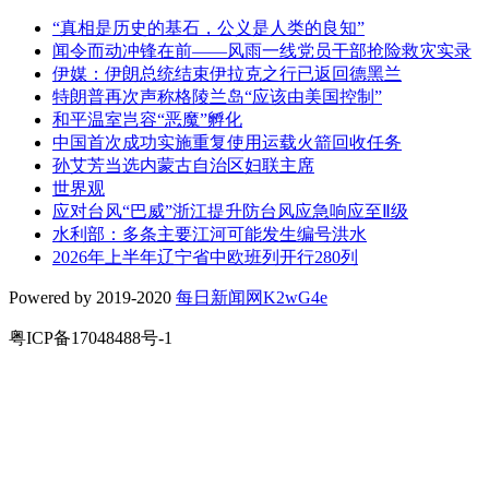
“真相是历史的基石，公义是人类的良知”
闻令而动冲锋在前——风雨一线党员干部抢险救灾实录
伊媒：伊朗总统结束伊拉克之行已返回德黑兰
特朗普再次声称格陵兰岛“应该由美国控制”
和平温室岂容“恶魔”孵化
中国首次成功实施重复使用运载火箭回收任务
孙艾芳当选内蒙古自治区妇联主席
世界观
应对台风“巴威”浙江提升防台风应急响应至Ⅱ级
水利部：多条主要江河可能发生编号洪水
2026年上半年辽宁省中欧班列开行280列
Powered by 2019-2020
每日新闻网K2wG4e
粤ICP备17048488号-1