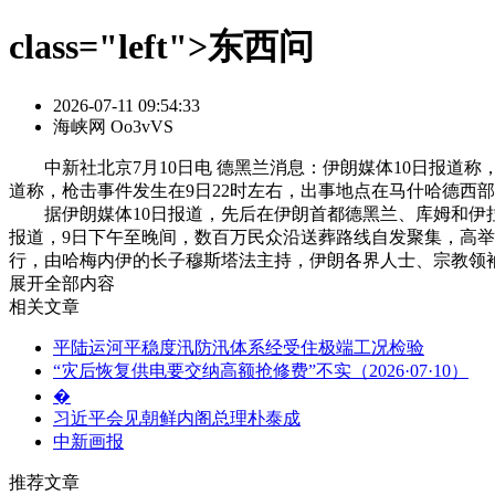
class="left">东西问
2026-07-11 09:54:33
海峡网 Oo3vVS
中新社北京7月10日电 德黑兰消息：伊朗媒体10日报道
道称，枪击事件发生在9日22时左右，出事地点在马什哈德
据伊朗媒体10日报道，先后在伊朗首都德黑兰、库姆和伊
报道，9日下午至晚间，数百万民众沿送葬路线自发聚集，高举
行，由哈梅内伊的长子穆斯塔法主持，伊朗各界人士、宗教领袖以
展开全部内容
相关文章
平陆运河平稳度汛防汛体系经受住极端工况检验
“灾后恢复供电要交纳高额抢修费”不实（2026·07·10）
�
习近平会见朝鲜内阁总理朴泰成
中新画报
推荐文章