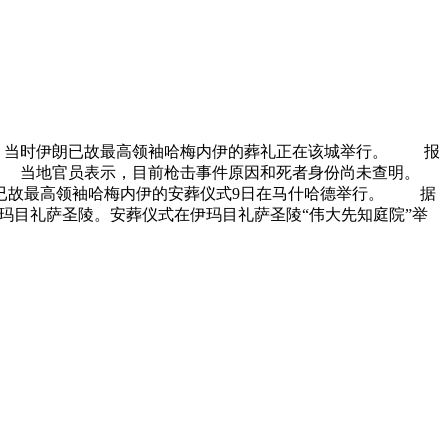
亡。当时伊朗已故最高领袖哈梅内伊的葬礼正在该城举行。 报
。 当地官员表示，目前枪击事件原因和死者身份尚未查明。
已故最高领袖哈梅内伊的安葬仪式9日在马什哈德举行。 据
玛目礼萨圣陵。安葬仪式在伊玛目礼萨圣陵“伟大先知庭院”举