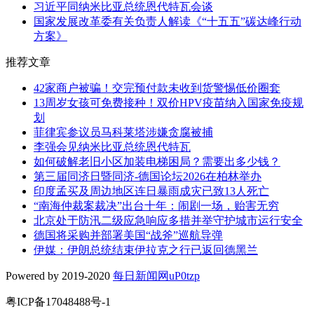
习近平同纳米比亚总统恩代特瓦会谈
国家发展改革委有关负责人解读《“十五五”碳达峰行动
方案》
推荐文章
42家商户被骗！交完预付款未收到货警惕低价圈套
13周岁女孩可免费接种！双价HPV疫苗纳入国家免疫规
划
菲律宾参议员马科莱塔涉嫌贪腐被捕
李强会见纳米比亚总统恩代特瓦
如何破解老旧小区加装电梯困局？需要出多少钱？
第三届同济日暨同济-德国论坛2026在柏林举办
印度孟买及周边地区连日暴雨成灾已致13人死亡
“南海仲裁案裁决”出台十年：闹剧一场，贻害无穷
北京处于防汛二级应急响应多措并举守护城市运行安全
德国将采购并部署美国“战斧”巡航导弹
伊媒：伊朗总统结束伊拉克之行已返回德黑兰
Powered by 2019-2020
每日新闻网uP0tzp
粤ICP备17048488号-1