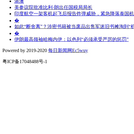
港澳
美参议院批准比利·朗出任国税局局长
印度航空一架客机起飞后报告炸弹威胁，紧急降落泰国机
�
如此“断舍离”？涉密书籍被当废品出售军迷旧书摊淘到“机
�
伊朗最高领袖哈梅内伊：以色列“必须承受严厉的惩罚”
Powered by 2019-2020
每日新闻网Ec5wuy
粤ICP备17048488号-1