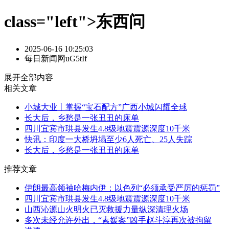
class="left">东西问
2025-06-16 10:25:03
每日新闻网uG5tIf
展开全部内容
相关文章
小城大业丨掌握“宝石配方”广西小城闪耀全球
长大后，乡愁是一张丑丑的床单
四川宜宾市珙县发生4.8级地震震源深度10千米
快讯：印度一大桥坍塌至少6人死亡、25人失踪
长大后，乡愁是一张丑丑的床单
推荐文章
伊朗最高领袖哈梅内伊：以色列“必须承受严厉的惩罚”
四川宜宾市珙县发生4.8级地震震源深度10千米
山西沁源山火明火已灭救援力量纵深清理火场
多次未经允许外出，“素媛案”凶手赵斗淳再次被拘留