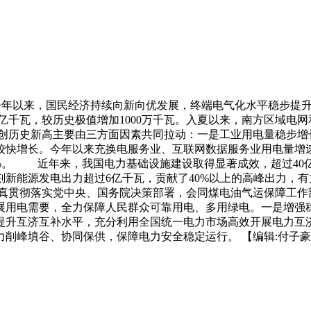
今年以来，国民经济持续向新向优发展，终端电气化水平稳步提
18亿千瓦，较历史极值增加1000万千瓦。入夏以来，南方区域
创历史新高主要由三方面因素共同拉动：一是工业用电量稳步增
较快增长。今年以来充换电服务业、互联网数据服务业用电量增速
0%。 近年来，我国电力基础设施建设取得显著成效，超过40
新能源发电出力超过6亿千瓦，贡献了40%以上的高峰出力，
贯彻落实党中央、国务院决策部署，会同煤电油气运保障工作
展用电需要，全力保障人民群众可靠用电、多用绿电。一是增强
提升互济互补水平，充分利用全国统一电力市场高效开展电力互
削峰填谷、协同保供，保障电力安全稳定运行。 【编辑:付子