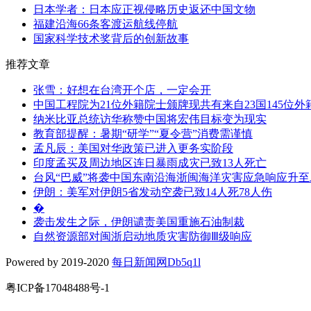
日本学者：日本应正视侵略历史返还中国文物
福建沿海66条客渡运航线停航
国家科学技术奖背后的创新故事
推荐文章
张雪：好想在台湾开个店，一定会开
中国工程院为21位外籍院士颁牌现共有来自23国145位外
纳米比亚总统访华称赞中国将宏伟目标变为现实
教育部提醒：暑期“研学”“夏令营”消费需谨慎
孟凡辰：美国对华政策已进入更务实阶段
印度孟买及周边地区连日暴雨成灾已致13人死亡
台风“巴威”将袭中国东南沿海浙闽海洋灾害应急响应升至
伊朗：美军对伊朗5省发动空袭已致14人死78人伤
�
袭击发生之际，伊朗谴责美国重施石油制裁
自然资源部对闽浙启动地质灾害防御Ⅲ级响应
Powered by 2019-2020
每日新闻网Db5q1l
粤ICP备17048488号-1