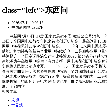
class="left">东西问
2026-07-11 10:08:13
中国新闻网 bP0s7F
中新网7月10日电 据“国家发展改革委”微信公众号消息，
10日，全国用电负荷今年以来首次创历史新高，最高达到15.
网用电负荷累计20多次创历史新高。 今年以来用电需求屡
储能、算力装备等新兴产业用电持续扩容。二是服务业用电量
持续提升，全国空调降温负荷占比接近30%，部分省份超过4
新能源为午高峰用电提供了有力支撑，用电负荷创历史新高时刻
实保障人民群众清凉度夏。 下一步，国家发展改革委将认真
各有关方面责任，落实各项保供电措施，全力保障经济社会发
化风光水火储等各类电源运行调度，提高顶峰保供能力。二是
保供机制，精细化开展电力需求侧管理，推动需求侧新业态助力
展开全部内容
相关文章
宏观
世界观