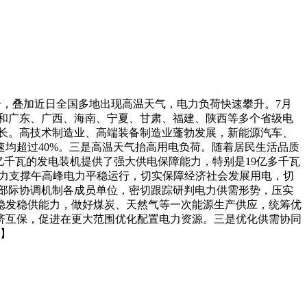
升，叠加近日全国多地出现高温天气，电力负荷快速攀升。7月
电网和广东、广西、海南、宁夏、甘肃、福建、陕西等多个省级电
长。高技术制造业、高端装备制造业蓬勃发展，新能源汽车、
均超过40%。三是高温天气抬高用电负荷。随着居民生活品质
亿千瓦的发电装机提供了强大供电保障能力，特别是19亿多千瓦
有力支撑午高峰电力平稳运行，切实保障经济社会发展用电，切
部际协调机制各成员单位，密切跟踪研判电力供需形势，压实
稳发稳供能力，做好煤炭、天然气等一次能源生产供应，统筹优
济互保，促进在更大范围优化配置电力资源。三是优化供需协同
豪】